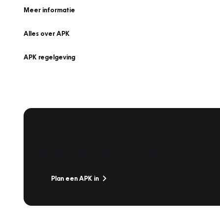
Meer informatie
Alles over APK
APK regelgeving
APK Keuring bij Vakgarage!
Is het weer tijd voor de jaarlijkse APK? Ga snel naar V
Plan een APK in