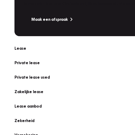
Is uw auto toe aan Onderhoud, Bandenwissel of een Va
Maak een afspraak
Lease
Private lease
Private lease used
Zakelijke lease
Lease aanbod
Zekerheid