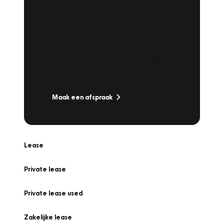
Plan een
Werkplaatsafspraak
Is uw auto toe aan Onderhoud,
Bandenwissel of een Vakantiecheck? Plan
online een afspraak!
Maak een afspraak
Lease
Private lease
Private lease used
Zakelijke lease