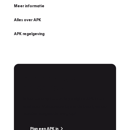
Meer informatie
Alles over APK
APK regelgeving
APK Keuring bij
Vakgarage!
Is het weer tijd voor de jaarlijkse APK? Ga
snel naar Vakgarage bij u in de buurt, en ga
zonder zorgen de weg op!
Plan een APK in