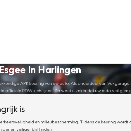
Esgee in Harlingen
kkundige APK keuring van uw auto. Als onderdeel van Vakgarage sta
officiële RDW-richtlijnen. Zo weet u zeker dat uw auto veilig en m
ijk is
e verkeersveiligheid en milieubescherming. Tijdens de keuring wordt
er en veiliger blijft rijden.