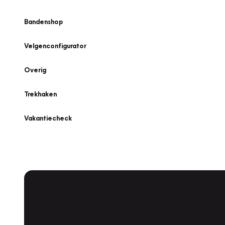
Bandenshop
Velgenconfigurator
Overig
Trekhaken
Vakantiecheck
Plan een
Werkplaatsafspraak