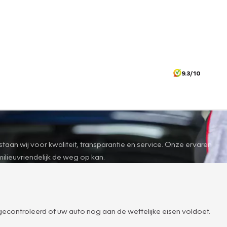
9.3/10
an wij voor kwaliteit, transparantie en service. Onze ervaren
ilieuvriendelijk de weg op kan.
 gecontroleerd of uw auto nog aan de wettelijke eisen voldoet.