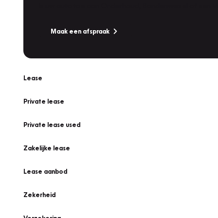
Is uw auto toe aan Onderhoud, Bandenwissel of een Va
Maak een afspraak
Lease
Private lease
Private lease used
Zakelijke lease
Lease aanbod
Zekerheid