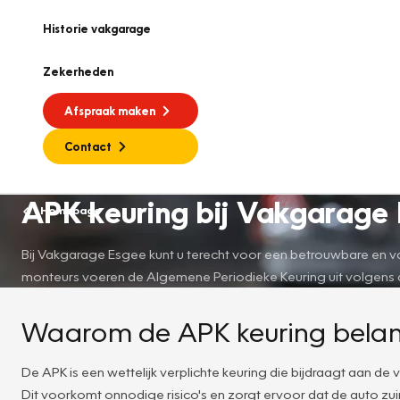
Historie vakgarage
Zekerheden
Afspraak maken
Contact
APK keuring bij Vakgarage 
Homepage
Bij Vakgarage Esgee kunt u terecht voor een betrouwbare en va
monteurs voeren de Algemene Periodieke Keuring uit volgens de 
Waarom de APK keuring belangr
De APK is een wettelijk verplichte keuring die bijdraagt aan d
Dit voorkomt onnodige risico's en zorgt ervoor dat de auto zuinig