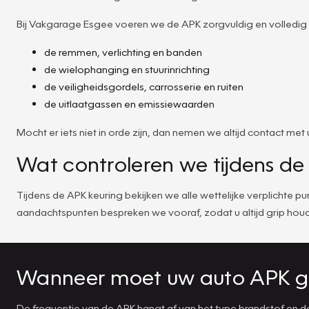
Bij Vakgarage Esgee voeren we de APK zorgvuldig en volledig
de remmen, verlichting en banden
de wielophanging en stuurinrichting
de veiligheidsgordels, carrosserie en ruiten
de uitlaatgassen en emissiewaarden
Mocht er iets niet in orde zijn, dan nemen we altijd contact 
Wat controleren we tijdens d
Tijdens de APK keuring bekijken we alle wettelijke verplichte
aandachtspunten bespreken we vooraf, zodat u altijd grip houd
Wanneer moet uw auto APK g
De frequentie van de APK hangt af van het type brandstof en de 