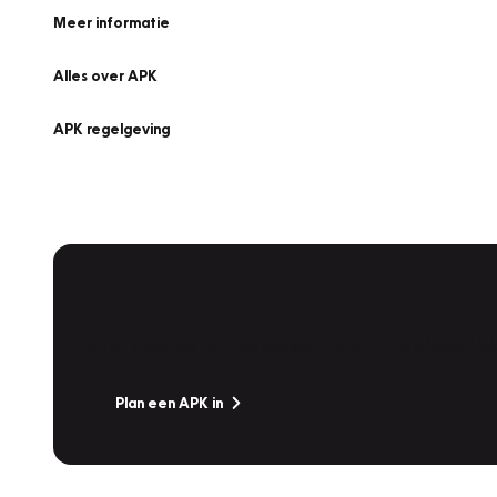
Meer informatie
Alles over APK
APK regelgeving
APK Keuring bij Vakgarage!
Is het weer tijd voor de jaarlijkse APK? Ga snel naar V
Plan een APK in