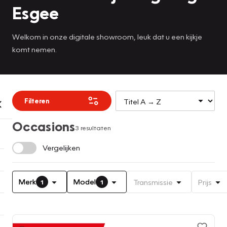
Esgee
Welkom in onze digitale showroom, leuk dat u een kijkje
komt nemen.
Filteren
Occasions
3 resultaten
Vergelijken
Merk
Model
Transmissie
Prijs
1
1