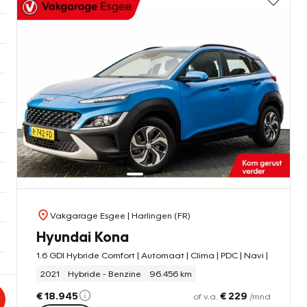
Vakgarage Esgee
| Harlingen (FR)
Hyundai Kona
1.6 GDI Hybride Comfort | Automaat | Clima | PDC | Navi |
2021
Hybride - Benzine
96.456 km
€ 18.945
€ 229
of v.a.
/mnd