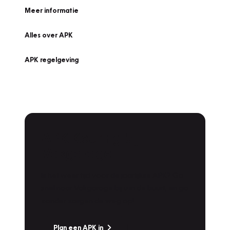
Meer informatie
Alles over APK
APK regelgeving
APK Keuring bij
Vakgarage!
Is het weer tijd voor de jaarlijkse APK? Ga
snel naar Vakgarage bij u in de buurt, en ga
zonder zorgen de weg op!
Plan een APK in