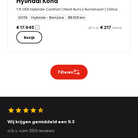
Hyundai Kona
1.6 GDI Hybride Comfort | Ned Auto | Automaat | Clima | Navigatie | Trekhaak |
2019
Hybride - Benzine
88.136 km
€ 17.945
€ 217
of v.a.
/mnd
Bekijk
Filteren
Wij krijgen gemiddeld een 9.3
o.b.v. ruim 393 reviews