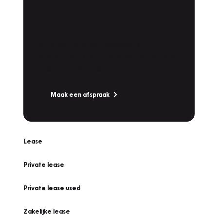
Plan een
Werkplaatsafspraak
Is uw auto toe aan Onderhoud,
Bandenwissel of een Vakantiecheck? Plan
online een afspraak!
Maak een afspraak
Lease
Private lease
Private lease used
Zakelijke lease