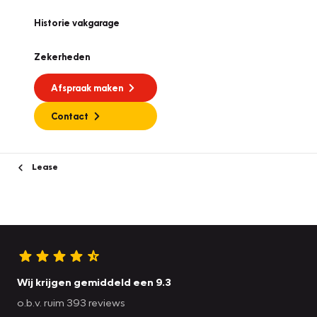
Historie vakgarage
Zekerheden
Afspraak maken
Contact
Lease
Wij krijgen gemiddeld een 9.3
o.b.v. ruim 393 reviews