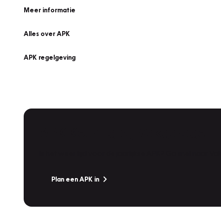
Meer informatie
Alles over APK
APK regelgeving
APK Keuring bij Vakgarage!
Is het weer tijd voor de jaarlijkse APK? Ga snel naar V
Plan een APK in