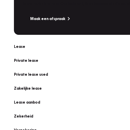
Is uw auto toe aan Onderhoud, Bandenwissel of een Va
Maak een afspraak
Lease
Private lease
Private lease used
Zakelijke lease
Lease aanbod
Zekerheid