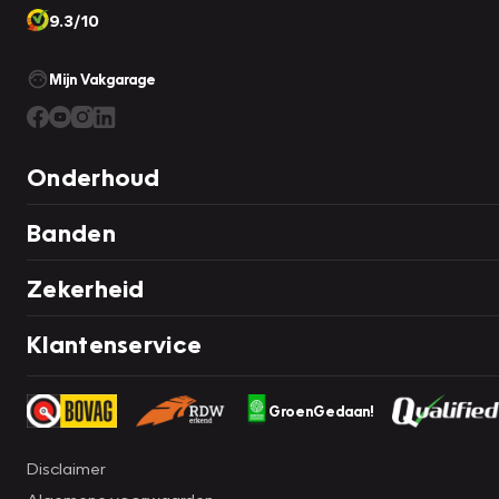
9.3/10
Mijn Vakgarage
Onderhoud
Banden
Zekerheid
Klantenservice
GroenGedaan!
Disclaimer
Algemene voorwaarden