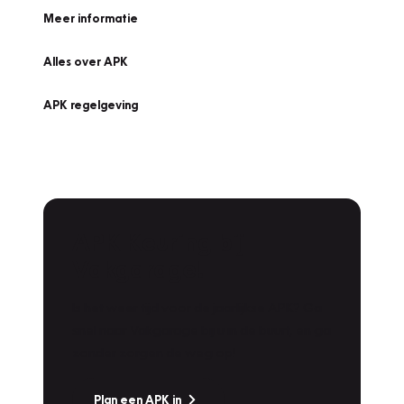
Meer informatie
Alles over APK
APK regelgeving
APK Keuring bij
Vakgarage!
Is het weer tijd voor de jaarlijkse APK? Ga
snel naar Vakgarage bij u in de buurt, en ga
zonder zorgen de weg op!
Plan een APK in