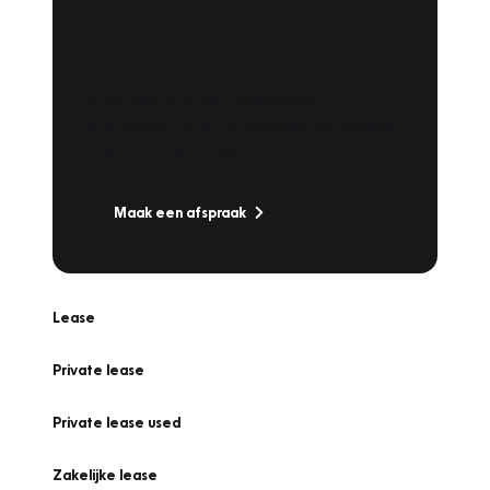
Plan een
Werkplaatsafspraak
Is uw auto toe aan Onderhoud,
Bandenwissel of een Vakantiecheck? Plan
online een afspraak!
Maak een afspraak
Lease
Private lease
Private lease used
Zakelijke lease