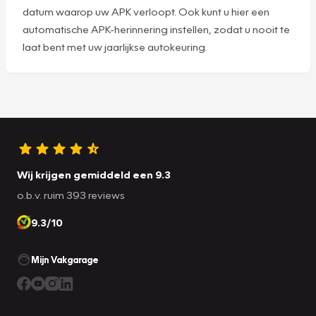
datum waarop uw APK verloopt. Ook kunt u hier een
automatische APK-herinnering instellen, zodat u nooit te
laat bent met uw jaarlijkse autokeuring.
Wij krijgen gemiddeld een 9.3
o.b.v. ruim 393 reviews
9.3/10
Mijn Vakgarage