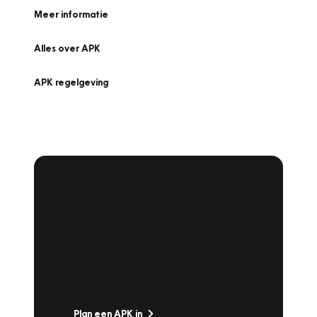
Meer informatie
Alles over APK
APK regelgeving
APK Keuring bij
Vakgarage!
Is het weer tijd voor de jaarlijkse APK? Ga
snel naar Vakgarage bij u in de buurt, en ga
zonder zorgen de weg op!
Plan een APK in