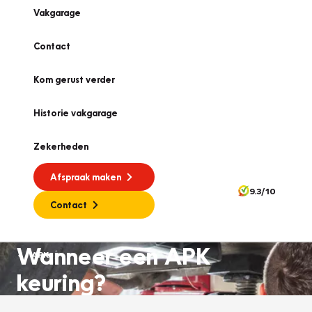
Vakgarage
Contact
Kom gerust verder
Historie vakgarage
Zekerheden
Afspraak maken
9.3/10
Contact
Wanneer een APK
APK
keuring?