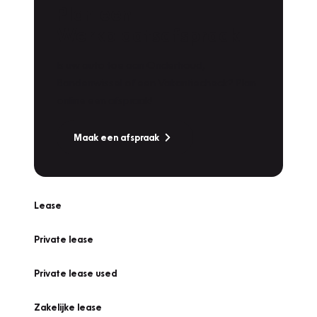
Plan een
Werkplaatsafspraak
Is uw auto toe aan Onderhoud,
Bandenwissel of een Vakantiecheck? Plan
online een afspraak!
Maak een afspraak
Lease
Private lease
Private lease used
Zakelijke lease