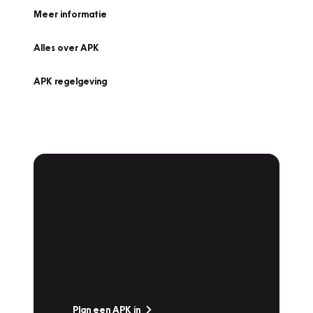
Meer informatie
Alles over APK
APK regelgeving
APK Keuring bij
Vakgarage!
Is het weer tijd voor de jaarlijkse APK? Ga
snel naar Vakgarage bij u in de buurt, en ga
zonder zorgen de weg op!
Plan een APK in