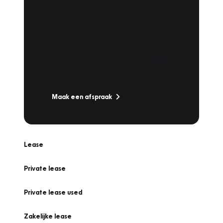
Plan een
Werkplaatsafspraak
Is uw auto toe aan Onderhoud,
Bandenwissel of een Vakantiecheck? Plan
online een afspraak!
Maak een afspraak
Lease
Private lease
Private lease used
Zakelijke lease