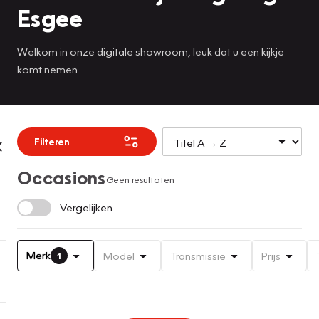
Esgee
Welkom in onze digitale showroom, leuk dat u een kijkje
komt nemen.
Filteren
Occasions
Geen resultaten
Vergelijken
Merk
Model
Transmissie
Prijs
1