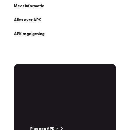
Meer informatie
Alles over APK
APK regelgeving
APK Keuring bij
Vakgarage!
Is het weer tijd voor de jaarlijkse APK? Ga
snel naar Vakgarage bij u in de buurt, en ga
zonder zorgen de weg op!
Plan een APK in