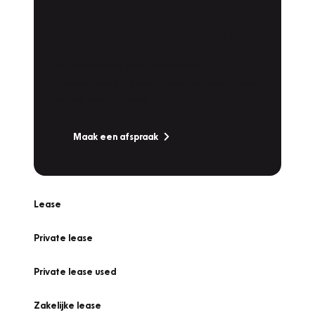
Plan een
Werkplaatsafspraak
Is uw auto toe aan Onderhoud,
Bandenwissel of een Vakantiecheck? Plan
online een afspraak!
Maak een afspraak
Lease
Private lease
Private lease used
Zakelijke lease